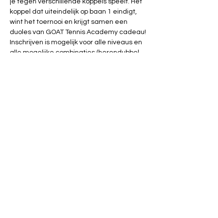
je tegen verschillende koppels speelt. Het 
koppel dat uiteindelijk op baan 1 eindigt, 
wint het toernooi en krijgt samen een 
duoles van GOAT Tennis Academy cadeau!
Inschrijven is mogelijk voor alle niveaus en 
alle mogelijke combinaties (herendubbel, 
damesdubbel en gemengddubbel). De 
enige vereisten zijn dat je een beetje kan 
serveren en zelf de puntentelling bij kan 
houden. 
Deel dit evenement