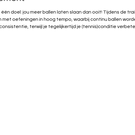
j één doel: jou meer ballen laten slaan dan ooit! Tijdens de tr
met oefeningen in hoog tempo, waarbij continu ballen wor
nsistentie, terwijl je tegelijkertijd je (tennis)conditie verbet