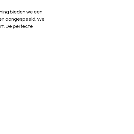
aining bieden we een 
den aangespeeld. We 
ert. De perfecte 